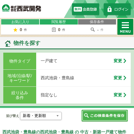
株式会社西武開発
お気に入り
閲覧履歴
保存条件
0
0
-
件
件
件
MENU
物件を探す
一戸建て
変更
物件タイプ
地域/沿線/駅/
西武池袋・豊島線
変更
キーワード
絞り込み
指定なし
変更
条件
並び替え
西武池袋・豊島線の西武池袋・豊島線 の 中古・新築一戸建て物件