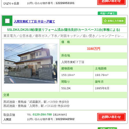
12226053101
お問い合わせ物件番号：
ひばりヶ丘店
入間市東町７丁目 中古一戸建て
5SLDK/LDK20.5帖/新規リフォーム済み/陽当良好/カースペース1台(車種による)
東京電力／公営水道／都市ガス／下水／対面キッチン／追い焚き／シャンプードレッサー／浴室換気乾燥機／ウォシュレット／システムキッチン／食器洗浄乾燥器／浄水器／フローリング／クローゼット
価 格
3180万円
所在地
入間市東町７丁目
建物面積
土地面積
153.19ｍ²
193.79ｍ²
間取り
築年月
5SLDK
1995年8月
交通
西武池袋・豊島線「武蔵藤沢」駅 バス5分 停歩5分
西武池袋・豊島線「入間市」駅 バス11分 停歩10分
0120-284-788
取扱店舗
TEL :
【通話料無料】
10226042502
お問い合わせ物件番号：
入間店