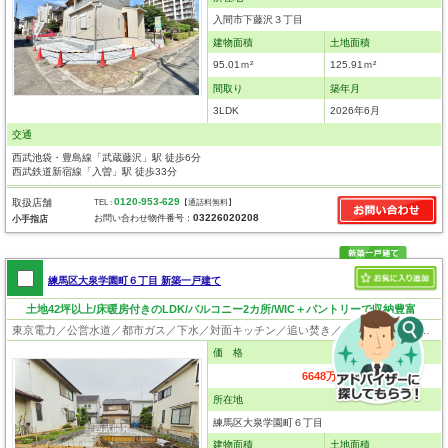
入間市下藤沢３丁目
建物面積
土地面積
95.01ｍ²
125.91ｍ²
間取り
築年月
3LDK
2026年6月
交通
西武池袋・豊島線「武蔵藤沢」駅 徒歩6分
西武鉄道新宿線「入曽」駅 徒歩33分
0120-953-629
取扱店舗
TEL :
【通話料無料】
03226020208
お問い合わせ物件番号：
小手指店
練馬区大泉学園町６丁目 新築一戸建て
土地42坪以上/床暖房付きのLDK/バルコニー2カ所/WIC＋パントリーで収納豊富
東京電力／公営水道／都市ガス／下水／対面キッチン／追い焚き／シャンプードレッサー／浴室換気乾燥機／ウォシュレット／システムキッチン／浄水器／床下収納／ウォークインクローゼット／フローリング／クローゼット／フラット35適合証明書
価 格
6648万円
所在地
練馬区大泉学園町６丁目
建物面積
土地面積