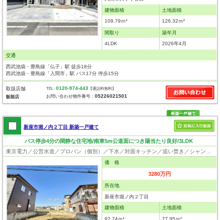
建物面積
土地面積
109.79ｍ²
126.32ｍ²
間取り
築年月
4LDK
2026年4月
交通
西武池袋・豊島線「仏子」駅 徒歩18分
西武池袋・豊島線「入間市」駅 バス17分 停歩15分
0120-974-443
取扱店舗
TEL :
【通話料無料】
05226021501
お問い合わせ物件番号：
飯能店
新座市堀ノ内２丁目 新築一戸建て
バス停歩4分の閑静な住宅地/南東5m公道面につき陽当たり良好/3LDK
東京電力／公営水道／プロパン（個別）／下水／対面キッチン／追い焚き／シャンプードレッサー／ウォシュレット／システムキッチン／フローリング／クローゼット
価 格
3280万円
所在地
新座市堀ノ内２丁目
建物面積
土地面積
92.74ｍ²
77.95ｍ²