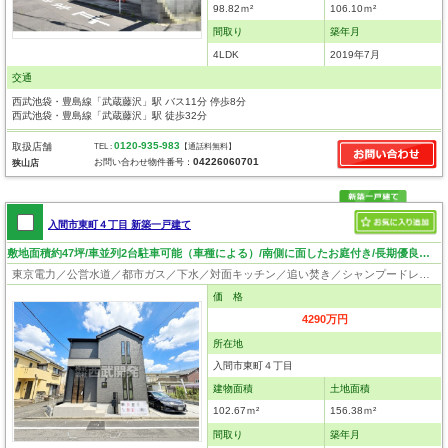
98.82ｍ²
106.10ｍ²
間取り
築年月
4LDK
2019年7月
交通
西武池袋・豊島線「武蔵藤沢」駅 バス11分 停歩8分
西武池袋・豊島線「武蔵藤沢」駅 徒歩32分
0120-935-983
取扱店舗
TEL :
【通話料無料】
04226060701
お問い合わせ物件番号：
狭山店
入間市東町４丁目 新築一戸建て
敷地面積約47坪/車並列2台駐車可能（車種による）/南側に面したお庭付き/長期優良住宅
東京電力／公営水道／都市ガス／下水／対面キッチン／追い焚き／シャンプードレッサー／浴室換気乾燥機／ウォシュレット／システムキッチン／浄水器／ウォークインクローゼット／フローリング／クローゼット／住宅性能評価付き／設計住宅性能評価付／建設住宅性能評価付／フラット35適合証明書／長期優良住宅
価 格
4290万円
所在地
入間市東町４丁目
建物面積
土地面積
102.67ｍ²
156.38ｍ²
間取り
築年月