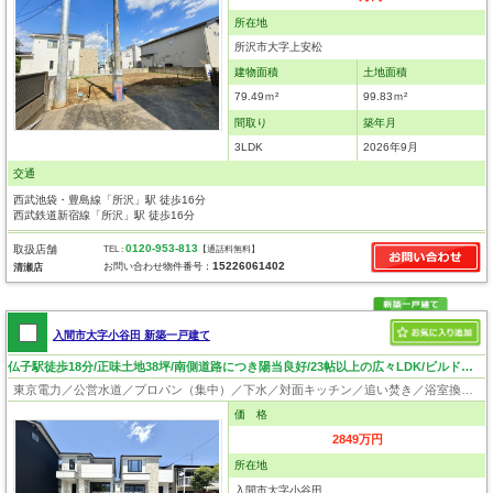
所在地
所沢市大字上安松
建物面積
土地面積
79.49ｍ²
99.83ｍ²
間取り
築年月
3LDK
2026年9月
交通
西武池袋・豊島線「所沢」駅 徒歩16分
西武鉄道新宿線「所沢」駅 徒歩16分
0120-953-813
取扱店舗
TEL :
【通話料無料】
15226061402
お問い合わせ物件番号：
清瀬店
入間市大字小谷田 新築一戸建て
仏子駅徒歩18分/正味土地38坪/南側道路につき陽当良好/23帖以上の広々LDK/ビルドイン食洗機/収納豊富
東京電力／公営水道／プロパン（集中）／下水／対面キッチン／追い焚き／浴室換気乾燥機／ウォシュレット／システムキッチン／食器洗浄乾燥器／浄水器／床下収納／ウォークインクローゼット／フローリング／クローゼット／バリアフリー
価 格
2849万円
所在地
入間市大字小谷田