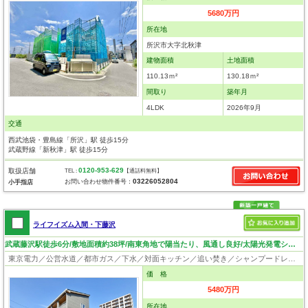
5680万円
所在地
所沢市大字北秋津
建物面積
土地面積
110.13ｍ²
130.18ｍ²
間取り
築年月
4LDK
2026年9月
交通
西武池袋・豊島線「所沢」駅 徒歩15分
武蔵野線「新秋津」駅 徒歩15分
0120-953-629
取扱店舗
TEL :
【通話料無料】
03226052804
お問い合わせ物件番号：
小手指店
ライフイズム入間・下藤沢
武蔵藤沢駅徒歩6分/敷地面積約38坪/南東角地で陽当たり、風通し良好/太陽光発電システム
東京電力／公営水道／都市ガス／下水／対面キッチン／追い焚き／シャンプードレッサー／浴室換気乾燥機／ウォシュレット／システムキッチン／食器洗浄乾燥器／浄水器／床下収納／フローリング／バリアフリー／太陽光発電システム／フラット35適合証明書
価 格
5480万円
所在地