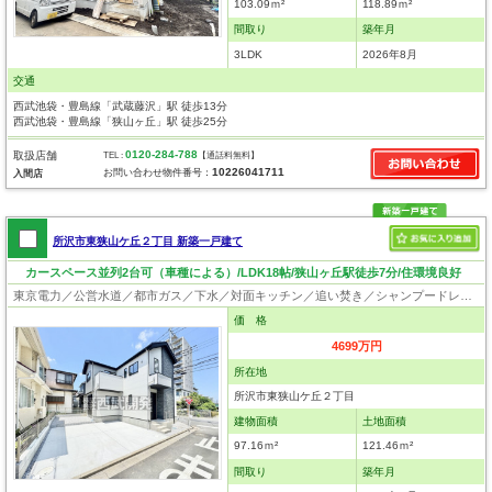
103.09ｍ²
118.89ｍ²
間取り
築年月
3LDK
2026年8月
交通
西武池袋・豊島線「武蔵藤沢」駅 徒歩13分
西武池袋・豊島線「狭山ヶ丘」駅 徒歩25分
0120-284-788
取扱店舗
TEL :
【通話料無料】
10226041711
お問い合わせ物件番号：
入間店
所沢市東狭山ケ丘２丁目 新築一戸建て
カースペース並列2台可（車種による）/LDK18帖/狭山ヶ丘駅徒歩7分/住環境良好
東京電力／公営水道／都市ガス／下水／対面キッチン／追い焚き／シャンプードレッサー／浴室換気乾燥機／ウォシュレット／システムキッチン／食器洗浄乾燥器／浄水器／床下収納／ウォークインクローゼット／フローリング／クローゼット／バリアフリー／フラット35適合証明書
価 格
4699万円
所在地
所沢市東狭山ケ丘２丁目
建物面積
土地面積
97.16ｍ²
121.46ｍ²
間取り
築年月