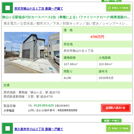
所沢市狭山ケ丘１丁目 新築一戸建て
狭山ヶ丘駅徒歩7分/カースペース2台（車種による）/ファミリークローク/南東道路のため陽当り良好
東京電力／公営水道／都市ガス／下水／対面キッチン／追い焚き／シャンプードレッサー／浴室換気乾燥機／ウォシュレット／システムキッチン／食器洗浄乾燥器／浄水器／床下収納／ウォークインクローゼット／フローリング／クローゼット／バリアフリー／フラット35適合証明書
価 格
4799万円
所在地
所沢市狭山ケ丘１丁目
建物面積
土地面積
107.68ｍ²
110.69ｍ²
間取り
築年月
4LDK
2026年6月
交通
西武池袋・豊島線「狭山ヶ丘」駅 徒歩7分
西武鉄道新宿線「入曽」駅 徒歩47分
0120-953-629
取扱店舗
TEL :
【通話料無料】
03226032202
お問い合わせ物件番号：
小手指店
東久留米市小山２丁目 新築一戸建て