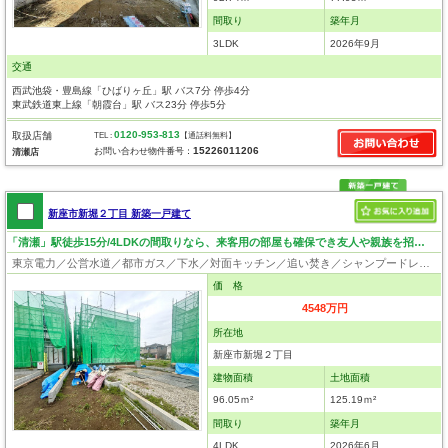
間取り
築年月
3LDK
2026年9月
交通
西武池袋・豊島線「ひばりヶ丘」駅 バス7分 停歩4分
東武鉄道東上線「朝霞台」駅 バス23分 停歩5分
0120-953-813
取扱店舗
TEL :
【通話料無料】
15226011206
お問い合わせ物件番号：
清瀬店
新座市新堀２丁目 新築一戸建て
「清瀬」駅徒歩15分/4LDKの間取りなら、来客用の部屋も確保でき友人や親族を招待しやすいです
東京電力／公営水道／都市ガス／下水／対面キッチン／追い焚き／シャンプードレッサー／浴室換気乾燥機／ウォシュレット／システムキッチン／浄水器／床下収納／ウォークインクローゼット／フローリング／クローゼット／フラット35適合証明書
価 格
4548万円
所在地
新座市新堀２丁目
建物面積
土地面積
96.05ｍ²
125.19ｍ²
間取り
築年月
4LDK
2026年6月