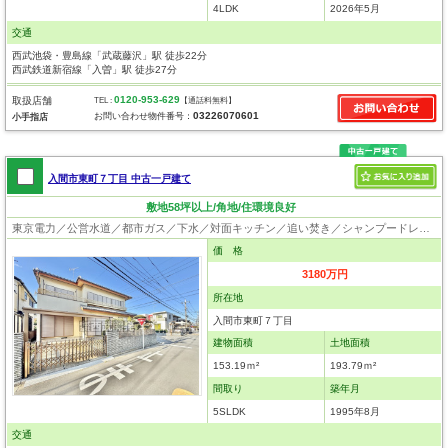
4LDK
2026年5月
交通
西武池袋・豊島線「武蔵藤沢」駅 徒歩22分
西武鉄道新宿線「入曽」駅 徒歩27分
0120-953-629
取扱店舗
TEL :
【通話料無料】
03226070601
お問い合わせ物件番号：
小手指店
入間市東町７丁目 中古一戸建て
敷地58坪以上/角地/住環境良好
東京電力／公営水道／都市ガス／下水／対面キッチン／追い焚き／シャンプードレッサー／ウォシュレット／システムキッチン／フローリング／クローゼット
価 格
3180万円
所在地
入間市東町７丁目
建物面積
土地面積
153.19ｍ²
193.79ｍ²
間取り
築年月
5SLDK
1995年8月
交通