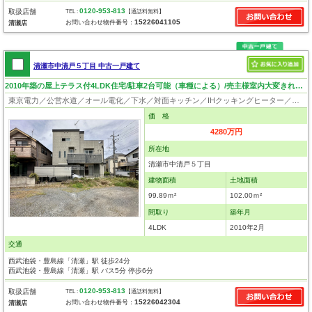
0120-953-813
取扱店舗
TEL :
【通話料無料】
15226041105
お問い合わせ物件番号：
清瀬店
清瀬市中清戸５丁目 中古一戸建て
2010年築の屋上テラス付4LDK住宅/駐車2台可能（車種による）/売主様室内大変きれいにお使いです/陽当良好
東京電力／公営水道／オール電化／下水／対面キッチン／IHクッキングヒーター／追い焚き／シャンプードレッサー／浴室換気乾燥機／ウォシュレット／システムキッチン／食器洗浄乾燥器／浄水器／床下収納／フローリング／クローゼット／ルーフバルコニー／屋根裏収納／バリアフリー
価 格
4280万円
所在地
清瀬市中清戸５丁目
建物面積
土地面積
99.89ｍ²
102.00ｍ²
間取り
築年月
4LDK
2010年2月
交通
西武池袋・豊島線「清瀬」駅 徒歩24分
西武池袋・豊島線「清瀬」駅 バス5分 停歩6分
0120-953-813
取扱店舗
TEL :
【通話料無料】
15226042304
お問い合わせ物件番号：
清瀬店