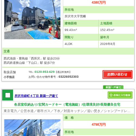
4380万円
所在地
所沢市大字荒幡
建物面積
土地面積
99.43ｍ²
152.45ｍ²
間取り
築年月
4LDK
2026年8月
交通
西武池袋・豊島線「西所沢」駅 徒歩23分
西武鉄道狭山線「下山口」駅 徒歩7分
0120-953-629
取扱店舗
TEL :
【通話料無料】
03226052303
お問い合わせ物件番号：
小手指店
所沢市緑町４丁目 新築一戸建て
各居室収納あり/玄関カードキー（電池施錠）/住環境良好/長期優良住宅
東京電力／公営水道／都市ガス／下水／対面キッチン／追い焚き／シャンプードレッサー／浴室換気乾燥機／ウォシュレット／システムキッチン／食器洗浄乾燥器／浄水器／床下収納／フローリング／クローゼット／バリアフリー／住宅性能評価付き／設計住宅性能評価付／建設住宅性能評価付／フラット35適合証明書／長期優良住宅
価 格
4798万円
所在地