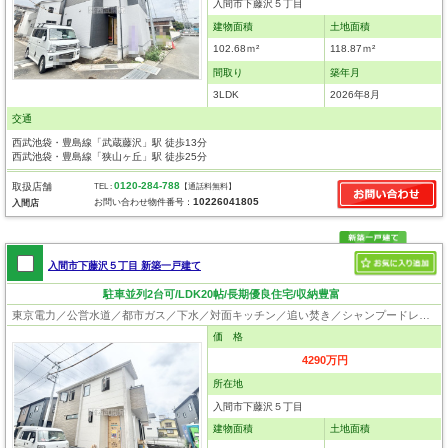
入間市下藤沢５丁目
建物面積
土地面積
102.68ｍ²
118.87ｍ²
間取り
築年月
3LDK
2026年8月
交通
西武池袋・豊島線「武蔵藤沢」駅 徒歩13分
西武池袋・豊島線「狭山ヶ丘」駅 徒歩25分
0120-284-788
取扱店舗
TEL :
【通話料無料】
10226041805
お問い合わせ物件番号：
入間店
入間市下藤沢５丁目 新築一戸建て
駐車並列2台可/LDK20帖/長期優良住宅/収納豊富
東京電力／公営水道／都市ガス／下水／対面キッチン／追い焚き／シャンプードレッサー／浴室換気乾燥機／ウォシュレット／システムキッチン／食器洗浄乾燥器／浄水器／床下収納／フローリング／クローゼット／住宅性能評価付き／制震構造／設計住宅性能評価付／建設住宅性能評価付／フラット35適合証明書／長期優良住宅
価 格
4290万円
所在地
入間市下藤沢５丁目
建物面積
土地面積