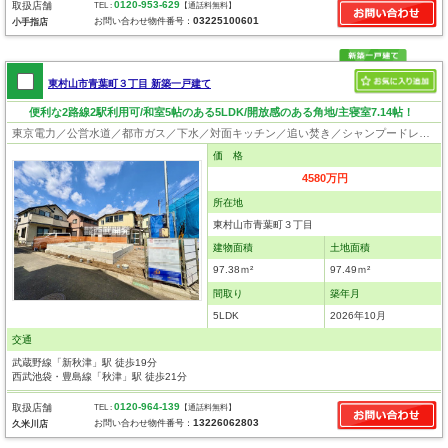
0120-953-629
取扱店舗
TEL :
【通話料無料】
03225100601
お問い合わせ物件番号：
小手指店
東村山市青葉町３丁目 新築一戸建て
便利な2路線2駅利用可/和室5帖のある5LDK/開放感のある角地/主寝室7.14帖！
東京電力／公営水道／都市ガス／下水／対面キッチン／追い焚き／シャンプードレッサー／浴室換気乾燥機／ウォシュレット／システムキッチン／浄水器／床下収納／フローリング／クローゼット／制震構造／耐震構造／太陽光発電システム／設計住宅性能評価付／建設住宅性能評価付／フラット35適合証明書／長期優良住宅
価 格
4580万円
所在地
東村山市青葉町３丁目
建物面積
土地面積
97.38ｍ²
97.49ｍ²
間取り
築年月
5LDK
2026年10月
交通
武蔵野線「新秋津」駅 徒歩19分
西武池袋・豊島線「秋津」駅 徒歩21分
0120-964-139
取扱店舗
TEL :
【通話料無料】
13226062803
お問い合わせ物件番号：
久米川店