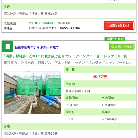
交通
西武池袋・豊島線「清瀬」駅 徒歩15分
0120-953-813
取扱店舗
TEL :
【通話料無料】
15226041104
お問い合わせ物件番号：
清瀬店
新座市新堀２丁目 新築一戸建て
「清瀬」駅徒歩15分/LDKに吹き抜けあり/ウォークインクローゼット/ファミリー向け4LDK
東京電力／公営水道／都市ガス／下水／対面キッチン／追い焚き／シャンプードレッサー／浴室換気乾燥機／ウォシュレット／システムキッチン／浄水器／床下収納／ウォークインクローゼット／フローリング／クローゼット／フラット35適合証明書
価 格
4548万円
所在地
新座市新堀２丁目
建物面積
土地面積
99.37ｍ²
125.09ｍ²
間取り
築年月
3LDK
2026年6月
交通
西武池袋・豊島線「清瀬」駅 徒歩15分