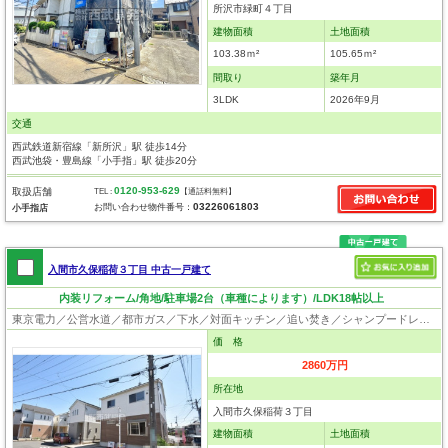
所沢市緑町４丁目
建物面積
土地面積
103.38ｍ²
105.65ｍ²
間取り
築年月
3LDK
2026年9月
交通
西武鉄道新宿線「新所沢」駅 徒歩14分
西武池袋・豊島線「小手指」駅 徒歩20分
0120-953-629
取扱店舗
TEL :
【通話料無料】
03226061803
お問い合わせ物件番号：
小手指店
入間市久保稲荷３丁目 中古一戸建て
内装リフォーム/角地/駐車場2台（車種によります）/LDK18帖以上
東京電力／公営水道／都市ガス／下水／対面キッチン／追い焚き／シャンプードレッサー／浴室換気乾燥機／ウォシュレット／システムキッチン／浄水器／床下収納／フローリング／クローゼット／フラット35適合証明書
価 格
2860万円
所在地
入間市久保稲荷３丁目
建物面積
土地面積