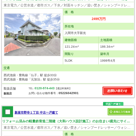
東京電力／公営水道／都市ガス／下水／対面キッチン／追い焚き／シャンプードレッサー／浴室換気乾燥機／ウォシュレット／システムキッチン／出窓／フローリング／クローゼット
価 格
2499万円
所在地
入間市大字新光
建物面積
土地面積
121.24ｍ²
186.34ｍ²
間取り
築年月
5LDK
1998年4月
交通
西武池袋・豊島線「仏子」駅 徒歩33分
西武池袋・豊島線「元加治」駅 徒歩35分
0120-974-443
取扱店舗
TEL :
【通話料無料】
05226042901
お問い合わせ物件番号：
飯能店
新座市野寺１丁目 中古一戸建て
リフォーム済みの軽量鉄骨造二階建（大和ハウス設計施工）のお住まい/庭先にサイクルポートあり
東京電力／公営水道／都市ガス／下水／追い焚き／シャンプードレッサー／ウォシュレット／システムキッチン／浄水器／床下収納／フローリング／クローゼット
価 格