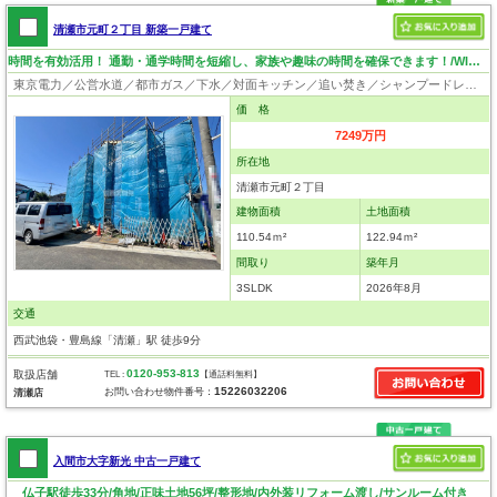
清瀬市元町２丁目 新築一戸建て
時間を有効活用！ 通勤・通学時間を短縮し、家族や趣味の時間を確保できます！/WIC3ヶ所付き
東京電力／公営水道／都市ガス／下水／対面キッチン／追い焚き／シャンプードレッサー／浴室換気乾燥機／ウォシュレット／システムキッチン／食器洗浄乾燥器／浄水器／床下収納／ウォークインクローゼット／フローリング／床暖房／クローゼット／フラット35適合証明書
価 格
7249万円
所在地
清瀬市元町２丁目
建物面積
土地面積
110.54ｍ²
122.94ｍ²
間取り
築年月
3SLDK
2026年8月
交通
西武池袋・豊島線「清瀬」駅 徒歩9分
0120-953-813
取扱店舗
TEL :
【通話料無料】
15226032206
お問い合わせ物件番号：
清瀬店
入間市大字新光 中古一戸建て
仏子駅徒歩33分/角地/正味土地56坪/整形地/内外装リフォーム渡し/サンルーム付き