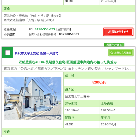
3LDK
2026年6月
交通
西武池袋・豊島線「狭山ヶ丘」駅 徒歩7分
西武鉄道新宿線「入曽」駅 徒歩39分
0120-953-629
取扱店舗
TEL :
【通話料無料】
03226050601
お問い合わせ物件番号：
小手指店
所沢市大字上安松 新築一戸建て
収納豊富な4LDK/長期優良住宅/区画整理事業地内の整った街並み
東京電力／公営水道／都市ガス／下水／対面キッチン／追い焚き／シャンプードレッサー／浴室換気乾燥機／ウォシュレット／システムキッチン／浄水器／床下収納／ウォークインクローゼット／フローリング／クローゼット／バリアフリー／住宅性能評価付き／設計住宅性能評価付／建設住宅性能評価付／フラット35適合証明書／長期優良住宅
価 格
5280万円
所在地
所沢市大字上安松
建物面積
土地面積
110.16ｍ²
110.50ｍ²
間取り
築年月
4LDK
2026年6月
交通