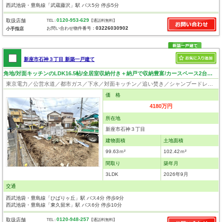
西武池袋・豊島線「武蔵藤沢」駅 バス5分 停歩5分
0120-953-629
取扱店舗
TEL :
【通話料無料】
03226030902
お問い合わせ物件番号：
小手指店
新座市石神３丁目 新築一戸建て
角地/対面キッチンのLDK16.5帖/全居室収納付き＋納戸で収納豊富/カースペース2台可/バルコニー2カ所
東京電力／公営水道／都市ガス／下水／対面キッチン／追い焚き／シャンプードレッサー／浴室換気乾燥機／ウォシュレット／システムキッチン／浄水器／床下収納／フローリング／クローゼット／バリアフリー／住宅性能評価付き／耐震構造／設計住宅性能評価付／建設住宅性能評価付／フラット35適合証明書／長期優良住宅
価 格
4180万円
所在地
新座市石神３丁目
建物面積
土地面積
99.63ｍ²
102.42ｍ²
間取り
築年月
3LDK
2026年9月
交通
西武池袋・豊島線「ひばりヶ丘」駅 バス4分 停歩9分
西武池袋・豊島線「東久留米」駅 バス6分 停歩10分
0120-948-257
取扱店舗
TEL :
【通話料無料】