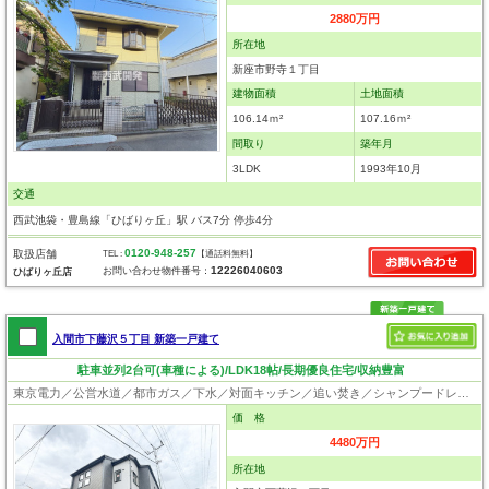
2880万円
所在地
新座市野寺１丁目
建物面積
土地面積
106.14ｍ²
107.16ｍ²
間取り
築年月
3LDK
1993年10月
交通
西武池袋・豊島線「ひばりヶ丘」駅 バス7分 停歩4分
0120-948-257
取扱店舗
TEL :
【通話料無料】
12226040603
お問い合わせ物件番号：
ひばりヶ丘店
入間市下藤沢５丁目 新築一戸建て
駐車並列2台可(車種による)/LDK18帖/長期優良住宅/収納豊富
東京電力／公営水道／都市ガス／下水／対面キッチン／追い焚き／シャンプードレッサー／浴室換気乾燥機／ウォシュレット／システムキッチン／食器洗浄乾燥器／浄水器／床下収納／フローリング／クローゼット／住宅性能評価付き／制震構造／設計住宅性能評価付／建設住宅性能評価付／フラット35適合証明書／長期優良住宅
価 格
4480万円
所在地