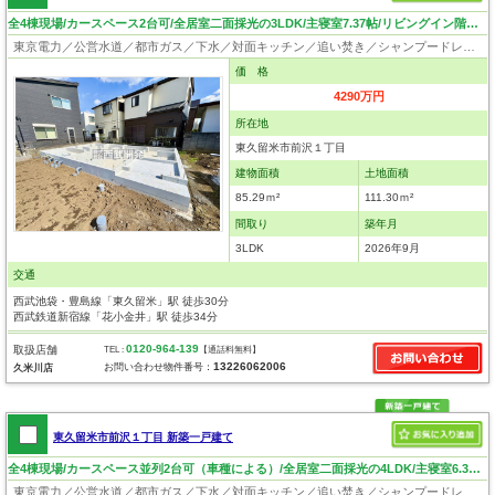
全4棟現場/カースペース2台可/全居室二面採光の3LDK/主寝室7.37帖/リビングイン階段！
東京電力／公営水道／都市ガス／下水／対面キッチン／追い焚き／シャンプードレッサー／浴室換気乾燥機／ウォシュレット／システムキッチン／食器洗浄乾燥器／浄水器／床下収納／フローリング／クローゼット／耐震構造／設計住宅性能評価付／建設住宅性能評価付／フラット35適合証明書／長期優良住宅
価 格
4290万円
所在地
東久留米市前沢１丁目
建物面積
土地面積
85.29ｍ²
111.30ｍ²
間取り
築年月
3LDK
2026年9月
交通
西武池袋・豊島線「東久留米」駅 徒歩30分
西武鉄道新宿線「花小金井」駅 徒歩34分
0120-964-139
取扱店舗
TEL :
【通話料無料】
13226062006
お問い合わせ物件番号：
久米川店
東久留米市前沢１丁目 新築一戸建て
全4棟現場/カースペース並列2台可（車種による）/全居室二面採光の4LDK/主寝室6.37帖
東京電力／公営水道／都市ガス／下水／対面キッチン／追い焚き／シャンプードレッサー／浴室換気乾燥機／ウォシュレット／システムキッチン／食器洗浄乾燥器／浄水器／床下収納／フローリング／クローゼット／耐震構造／太陽光発電システム／設計住宅性能評価付／建設住宅性能評価付／フラット35適合証明書／長期優良住宅