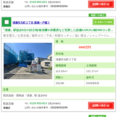
0120-953-813
取扱店舗
TEL :
【通話料無料】
15226032204
お問い合わせ物件番号：
清瀬店
清瀬市元町２丁目 新築一戸建て
「清瀬」駅徒歩9分の好立地/食洗機や床暖房など充実した設備/LDK23.2帖/WIC2ヶ所付き
東京電力／公営水道／都市ガス／下水／対面キッチン／追い焚き／シャンプードレッサー／浴室換気乾燥機／ウォシュレット／システムキッチン／食器洗浄乾燥器／浄水器／床下収納／ウォークインクローゼット／フローリング／床暖房／クローゼット／フラット35適合証明書
価 格
6949万円
所在地
清瀬市元町２丁目
建物面積
土地面積
113.26ｍ²
121.17ｍ²
間取り
築年月
2SLDK
2026年8月
交通
西武池袋・豊島線「清瀬」駅 徒歩9分
0120-953-813
取扱店舗
TEL :
【通話料無料】
15226032205
お問い合わせ物件番号：
清瀬店