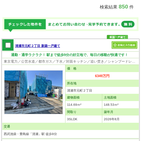
850
検索結果
件
清瀬市元町２丁目 新築一戸建て
通勤・通学ラクラク！ 駅まで徒歩9分の好立地で、毎日の移動が快適です！
東京電力／公営水道／都市ガス／下水／対面キッチン／追い焚き／シャンプードレッサー／浴室換気乾燥機／ウォシュレット／システムキッチン／食器洗浄乾燥器／浄水器／床下収納／ウォークインクローゼット／フローリング／床暖房／クローゼット／フラット35適合証明書
価 格
6349万円
所在地
清瀬市元町２丁目
建物面積
土地面積
114.69ｍ²
148.53ｍ²
間取り
築年月
3SLDK
2026年8月
交通
西武池袋・豊島線「清瀬」駅 徒歩9分