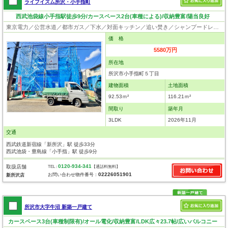
ライフイズム所沢・小手指町
西武池袋線小手指駅徒歩9分/カースペース2台(車種による)/収納豊富/陽当良好
東京電力／公営水道／都市ガス／下水／対面キッチン／追い焚き／シャンプードレッサー／浴室換気乾燥機／ウォシュレット／システムキッチン／食器洗浄乾燥器／浄水器／床下収納／フローリング／クローゼット／太陽光発電システム／フラット35適合証明書
価 格
5580万円
所在地
所沢市小手指町５丁目
建物面積
土地面積
92.53ｍ²
116.21ｍ²
間取り
築年月
3LDK
2026年11月
交通
西武鉄道新宿線「新所沢」駅 徒歩33分
西武池袋・豊島線「小手指」駅 徒歩9分
0120-934-341
取扱店舗
TEL :
【通話料無料】
02226051901
お問い合わせ物件番号：
新所沢店
所沢市大字牛沼 新築一戸建て
カースペース3台(車種制限有)/オール電化/収納豊富/LDK広々23.7帖/広いバルコニー