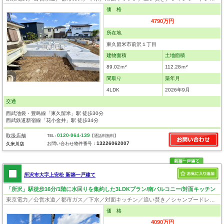
価 格
4790万円
所在地
東久留米市前沢１丁目
建物面積
土地面積
89.02ｍ²
112.28ｍ²
間取り
築年月
4LDK
2026年9月
交通
西武池袋・豊島線「東久留米」駅 徒歩30分
西武鉄道新宿線「花小金井」駅 徒歩34分
0120-964-139
取扱店舗
TEL :
【通話料無料】
13226062007
お問い合わせ物件番号：
久米川店
所沢市大字上安松 新築一戸建て
「所沢」駅徒歩16分/1階に水回りを集約した3LDKプラン/南バルコニー/対面キッチン
東京電力／公営水道／都市ガス／下水／対面キッチン／追い焚き／シャンプードレッサー／浴室換気乾燥機／ウォシュレット／システムキッチン／浄水器／床下収納／フローリング／クローゼット／住宅性能評価付き／耐震構造／設計住宅性能評価付／建設住宅性能評価付／フラット35適合証明書／長期優良住宅
価 格
4090万円