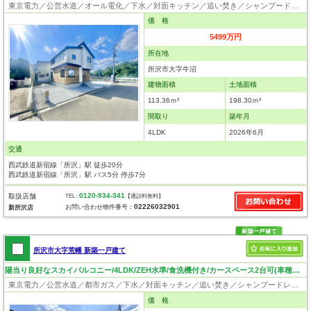
東京電力／公営水道／オール電化／下水／対面キッチン／追い焚き／シャンプードレッサー／浴室換気乾燥機／ウォシュレット／システムキッチン／食器洗浄乾燥器／浄水器／床下収納／ウォークインクローゼット／フローリング／クローゼット／フラット35適合証明書
価 格
5499万円
所在地
所沢市大字牛沼
建物面積
土地面積
113.36ｍ²
198.30ｍ²
間取り
築年月
4LDK
2026年6月
交通
西武鉄道新宿線「所沢」駅 徒歩20分
西武鉄道新宿線「所沢」駅 バス5分 停歩7分
0120-934-341
取扱店舗
TEL :
【通話料無料】
02226032901
お問い合わせ物件番号：
新所沢店
所沢市大字荒幡 新築一戸建て
陽当り良好なスカイバルコニー/4LDK/ZEH水準/食洗機付き/カースペース2台可(車種による）
東京電力／公営水道／都市ガス／下水／対面キッチン／追い焚き／シャンプードレッサー／浴室換気乾燥機／ウォシュレット／システムキッチン／食器洗浄乾燥器／浄水器／床下収納／フローリング／クローゼット／バリアフリー／フラット35適合証明書
価 格