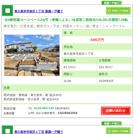
東久留米市前沢１丁目 新築一戸建て
全4棟現場/カースペース2台可（車種による）/全居室二面採光の3LDK/主寝室7.25帖
東京電力／公営水道／都市ガス／下水／対面キッチン／追い焚き／シャンプードレッサー／浴室換気乾燥機／ウォシュレット／システムキッチン／食器洗浄乾燥器／浄水器／床下収納／フローリング／クローゼット／耐震構造／太陽光発電システム／設計住宅性能評価付／建設住宅性能評価付／フラット35適合証明書
価 格
4490万円
所在地
東久留米市前沢１丁目
建物面積
土地面積
81.15ｍ²
102.50ｍ²
間取り
築年月
3LDK
2026年9月
交通
西武池袋・豊島線「東久留米」駅 徒歩30分
西武鉄道新宿線「花小金井」駅 徒歩34分
0120-964-139
取扱店舗
TEL :
【通話料無料】
13226062004
お問い合わせ物件番号：
久米川店
東久留米市前沢１丁目 新築一戸建て