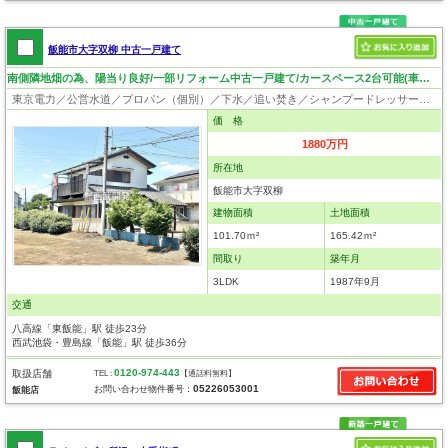
飯能市大字双柳 中古一戸建て
南側隣地畑の為、陽当り良好/一部リフォーム中古一戸建て/カースペース2台可能(車種制限有)/敷地約50坪
東京電力／公営水道／プロパン（個別）／下水／追い焚き／シャンプードレッサー／ウォシュレット／システムキッチン／床下収納／出窓／フローリング／クローゼット
価 格
1880万円
所在地
飯能市大字双柳
建物面積
土地面積
101.70ｍ²
165.42ｍ²
間取り
築年月
3LDK
1987年9月
交通
八高線「東飯能」駅 徒歩23分
西武池袋・豊島線「飯能」駅 徒歩36分
0120-974-443
取扱店舗
TEL :
【通話料無料】
05226053001
お問い合わせ物件番号：
飯能店