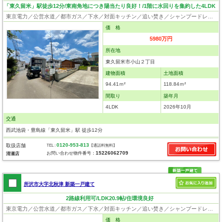
「東久留米」駅徒歩12分/東南角地につき陽当たり良好！/1階に水回りを集約した4LDK
東京電力／公営水道／都市ガス／下水／対面キッチン／追い焚き／シャンプードレッサー／浴室換気乾燥機／ウォシュレット／システムキッチン／食器洗浄乾燥器／浄水器／床下収納／フローリング／クローゼット／住宅性能評価付き／制震構造／耐震構造／太陽光発電システム／設計住宅性能評価付／建設住宅性能評価付／フラット35適合証明書／長期優良住宅
価 格
5980万円
所在地
東久留米市小山２丁目
建物面積
土地面積
94.41ｍ²
118.84ｍ²
間取り
築年月
4LDK
2026年10月
交通
西武池袋・豊島線「東久留米」駅 徒歩12分
0120-953-813
取扱店舗
TEL :
【通話料無料】
15226062709
お問い合わせ物件番号：
清瀬店
所沢市大字北秋津 新築一戸建て
2路線利用可/LDK20.9帖/住環境良好
東京電力／公営水道／都市ガス／下水／対面キッチン／追い焚き／シャンプードレッサー／浴室換気乾燥機／システムキッチン／食器洗浄乾燥器／床下収納／ウォークインクローゼット／フローリング／クローゼット／バリアフリー／フラット35適合証明書
価 格