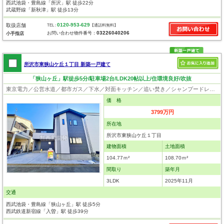
西武池袋・豊島線「所沢」駅 徒歩22分
武蔵野線「新秋津」駅 徒歩13分
0120-953-629
取扱店舗
TEL :
【通話料無料】
03226040206
お問い合わせ物件番号：
小手指店
所沢市東狭山ケ丘１丁目 新築一戸建て
「狭山ヶ丘」駅徒歩5分/駐車場2台/LDK20帖以上/住環境良好/吹抜
東京電力／公営水道／都市ガス／下水／対面キッチン／追い焚き／シャンプードレッサー／浴室換気乾燥機／ウォシュレット／システムキッチン／食器洗浄乾燥器／浄水器／床下収納／ウォークインクローゼット／フローリング／クローゼット／フラット35適合証明書
価 格
3799万円
所在地
所沢市東狭山ケ丘１丁目
建物面積
土地面積
104.77ｍ²
108.70ｍ²
間取り
築年月
3LDK
2025年11月
交通
西武池袋・豊島線「狭山ヶ丘」駅 徒歩5分
西武鉄道新宿線「入曽」駅 徒歩39分