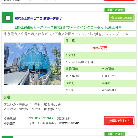
所沢市上新井２丁目 新築一戸建て
LDK19帖超/カースペース最大2台/ウォークインクローゼット/屋上付き
東京電力／公営水道／都市ガス／下水／対面キッチン／追い焚き／シャンプードレッサー／浴室換気乾燥機／ウォシュレット／システムキッチン／食器洗浄乾燥器／浄水器／ウォークインクローゼット／フローリング／クローゼット
価 格
4980万円
所在地
所沢市上新井２丁目
建物面積
土地面積
107.82ｍ²
110.10ｍ²
間取り
築年月
4LDK
2026年8月
交通
西武池袋・豊島線「小手指」駅 徒歩15分
西武池袋・豊島線「西所沢」駅 徒歩16分
0120-953-629
取扱店舗
TEL :
【通話料無料】
03226020503
お問い合わせ物件番号：
小手指店