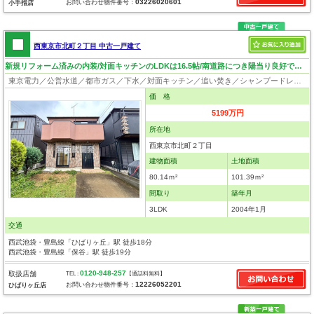
03226020601
お問い合わせ物件番号：
小手指店
西東京市北町２丁目 中古一戸建て
新規リフォーム済みの内装/対面キッチンのLDKは16.5帖/南道路につき陽当り良好です。
東京電力／公営水道／都市ガス／下水／対面キッチン／追い焚き／シャンプードレッサー／浴室換気乾燥機／ウォシュレット／システムキッチン／食器洗浄乾燥器／浄水器／床下収納／フローリング／クローゼット／バリアフリー
価 格
5199万円
所在地
西東京市北町２丁目
建物面積
土地面積
80.14ｍ²
101.39ｍ²
間取り
築年月
3LDK
2004年1月
交通
西武池袋・豊島線「ひばりヶ丘」駅 徒歩18分
西武池袋・豊島線「保谷」駅 徒歩19分
0120-948-257
取扱店舗
TEL :
【通話料無料】
12226052201
お問い合わせ物件番号：
ひばりヶ丘店