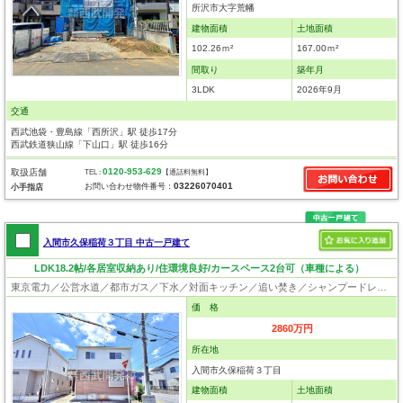
所沢市大字荒幡
建物面積
土地面積
102.26ｍ²
167.00ｍ²
間取り
築年月
3LDK
2026年9月
交通
西武池袋・豊島線「西所沢」駅 徒歩17分
西武鉄道狭山線「下山口」駅 徒歩16分
0120-953-629
取扱店舗
TEL :
【通話料無料】
03226070401
お問い合わせ物件番号：
小手指店
入間市久保稲荷３丁目 中古一戸建て
LDK18.2帖/各居室収納あり/住環境良好/カースペース2台可（車種による）
東京電力／公営水道／都市ガス／下水／対面キッチン／追い焚き／シャンプードレッサー／浴室換気乾燥機／ウォシュレット／システムキッチン／浄水器／床下収納／フローリング／クローゼット／バリアフリー
価 格
2860万円
所在地
入間市久保稲荷３丁目
建物面積
土地面積