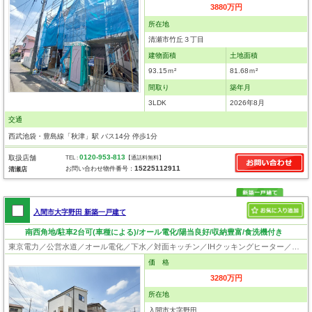
3880万円
所在地
清瀬市竹丘３丁目
建物面積
土地面積
93.15ｍ²
81.68ｍ²
間取り
築年月
3LDK
2026年8月
交通
西武池袋・豊島線「秋津」駅 バス14分 停歩1分
0120-953-813
取扱店舗
TEL :
【通話料無料】
15225112911
お問い合わせ物件番号：
清瀬店
入間市大字野田 新築一戸建て
南西角地/駐車2台可(車種による)/オール電化/陽当良好/収納豊富/食洗機付き
東京電力／公営水道／オール電化／下水／対面キッチン／IHクッキングヒーター／追い焚き／シャンプードレッサー／浴室換気乾燥機／ウォシュレット／システムキッチン／食器洗浄乾燥器／床下収納／ウォークインクローゼット／フローリング／クローゼット／フラット35適合証明書
価 格
3280万円
所在地
入間市大字野田