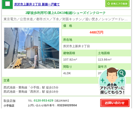
所沢市上新井２丁目 新築一戸建て
2駅徒歩利用可/屋上/LDK19帖超/シューズインクローク
東京電力／公営水道／都市ガス／下水／対面キッチン／追い焚き／シャンプードレッサー／浴室換気乾燥機／ウォシュレット／システムキッチン／食器洗浄乾燥器／浄水器／ウォークインクローゼット／フローリング／クローゼット
価 格
4480万円
所在地
所沢市上新井２丁目
建物面積
土地面積
107.92ｍ²
113.66ｍ²
間取り
築年月
4LDK
2026年8月
交通
西武池袋・豊島線「小手指」駅 徒歩15分
西武池袋・豊島線「西所沢」駅 徒歩16分
0120-953-629
取扱店舗
TEL :
【通話料無料】
03226020504
お問い合わせ物件番号：
小手指店
所沢市東狭山ケ丘３丁目 新築一戸建て
狭山ヶ丘駅徒歩約10分/LDK19帖/長期優良住宅/南道路につき陽当たり風通し良好/駐車場2台（車種による）