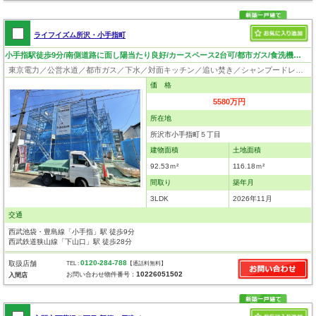
ライフイズム所沢・小手指町
小手指駅徒歩9分/南側道路に面し陽当たり良好/カースペース2台可/都市ガス/食洗機付き/LDK19.5帖
東京電力／公営水道／都市ガス／下水／対面キッチン／追い焚き／シャンプードレッサー／浴室換気乾燥機／ウォシュレット／システムキッチン／食器洗浄乾燥器／浄水器／床下収納／フローリング／クローゼット／バリアフリー
価 格
5580万円
所在地
所沢市小手指町５丁目
建物面積
土地面積
92.53ｍ²
116.18ｍ²
間取り
築年月
3LDK
2026年11月
交通
西武池袋・豊島線「小手指」駅 徒歩9分
西武鉄道狭山線「下山口」駅 徒歩28分
0120-284-788
取扱店舗
TEL :
【通話料無料】
10226051502
お問い合わせ物件番号：
入間店