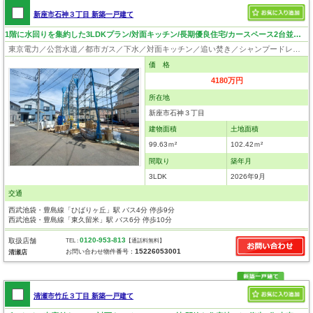
新座市石神３丁目 新築一戸建て
1階に水回りを集約した3LDKプラン/対面キッチン/長期優良住宅/カースペース2台並列駐車可
東京電力／公営水道／都市ガス／下水／対面キッチン／追い焚き／シャンプードレッサー／浴室換気乾燥機／ウォシュレット／システムキッチン／浄水器／床下収納／フローリング／クローゼット／住宅性能評価付き／耐震構造／設計住宅性能評価付／建設住宅性能評価付／フラット35適合証明書／長期優良住宅
価 格
4180万円
所在地
新座市石神３丁目
建物面積
土地面積
99.63ｍ²
102.42ｍ²
間取り
築年月
3LDK
2026年9月
交通
西武池袋・豊島線「ひばりヶ丘」駅 バス4分 停歩9分
西武池袋・豊島線「東久留米」駅 バス6分 停歩10分
0120-953-813
取扱店舗
TEL :
【通話料無料】
15226053001
お問い合わせ物件番号：
清瀬店
清瀬市竹丘３丁目 新築一戸建て