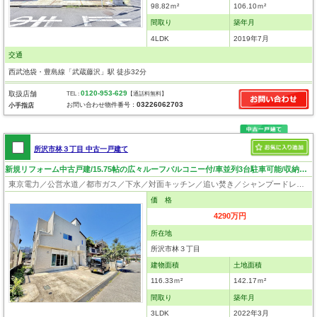
98.82ｍ²
106.10ｍ²
間取り
築年月
4LDK
2019年7月
交通
西武池袋・豊島線「武蔵藤沢」駅 徒歩32分
0120-953-629
取扱店舗
TEL :
【通話料無料】
03226062703
お問い合わせ物件番号：
小手指店
所沢市林３丁目 中古一戸建て
新規リフォーム中古戸建/15.75帖の広々ルーフバルコニー付/車並列3台駐車可能/収納豊富な3LDK
東京電力／公営水道／都市ガス／下水／対面キッチン／追い焚き／シャンプードレッサー／浴室換気乾燥機／ウォシュレット／システムキッチン／ウォークインクローゼット／フローリング／クローゼット
価 格
4290万円
所在地
所沢市林３丁目
建物面積
土地面積
116.33ｍ²
142.17ｍ²
間取り
築年月
3LDK
2022年3月