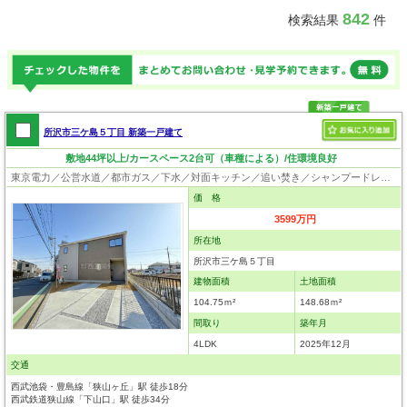
842
検索結果
件
所沢市三ケ島５丁目 新築一戸建て
敷地44坪以上/カースペース2台可（車種による）/住環境良好
東京電力／公営水道／都市ガス／下水／対面キッチン／追い焚き／シャンプードレッサー／浴室換気乾燥機／ウォシュレット／システムキッチン／食器洗浄乾燥器／浄水器／床下収納／ウォークインクローゼット／フローリング／クローゼット／バリアフリー／フラット35適合証明書
価 格
3599万円
所在地
所沢市三ケ島５丁目
建物面積
土地面積
104.75ｍ²
148.68ｍ²
間取り
築年月
4LDK
2025年12月
交通
西武池袋・豊島線「狭山ヶ丘」駅 徒歩18分
西武鉄道狭山線「下山口」駅 徒歩34分