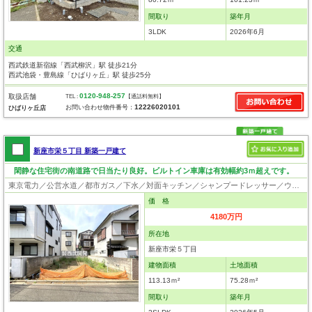
間取り
築年月
3LDK
2026年6月
交通
西武鉄道新宿線「西武柳沢」駅 徒歩21分
西武池袋・豊島線「ひばりヶ丘」駅 徒歩25分
0120-948-257
取扱店舗
TEL :
【通話料無料】
12226020101
お問い合わせ物件番号：
ひばりヶ丘店
新座市栄５丁目 新築一戸建て
閑静な住宅街の南道路で日当たり良好。ビルトイン車庫は有効幅約3ｍ超えです。
東京電力／公営水道／都市ガス／下水／対面キッチン／シャンプードレッサー／ウォシュレット／システムキッチン／食器洗浄乾燥器／浄水器／フローリング／クローゼット
価 格
4180万円
所在地
新座市栄５丁目
建物面積
土地面積
113.13ｍ²
75.28ｍ²
間取り
築年月