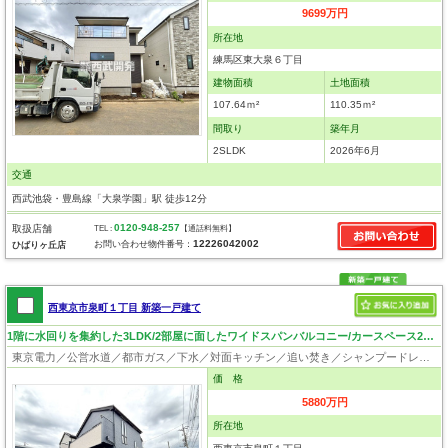
9699万円
所在地
練馬区東大泉６丁目
建物面積
土地面積
107.64ｍ²
110.35ｍ²
間取り
築年月
2SLDK
2026年6月
交通
西武池袋・豊島線「大泉学園」駅 徒歩12分
0120-948-257
取扱店舗
TEL :
【通話料無料】
12226042002
お問い合わせ物件番号：
ひばりヶ丘店
西東京市泉町１丁目 新築一戸建て
1階に水回りを集約した3LDK/2部屋に面したワイドスパンバルコニー/カースペース2台可
東京電力／公営水道／都市ガス／下水／対面キッチン／追い焚き／シャンプードレッサー／浴室換気乾燥機／ウォシュレット／システムキッチン／食器洗浄乾燥器／浄水器／床下収納／フローリング／クローゼット／バリアフリー／太陽光発電システム／フラット35適合証明書
価 格
5880万円
所在地