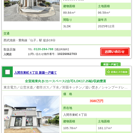
建物面積
土地面積
89.84ｍ²
96.59ｍ²
間取り
築年月
3LDK
2025年12月
交通
西武池袋・豊島線「仏子」駅 徒歩19分
0120-284-788
取扱店舗
TEL :
【通話料無料】
10226062703
お問い合わせ物件番号：
入間店
入間市東町４丁目 新築一戸建て
全室南東向き/カースペース2台可/LDK17.25帖/収納豊富
東京電力／公営水道／都市ガス／下水／対面キッチン／追い焚き／シャンプードレッサー／浴室換気乾燥機／ウォシュレット／システムキッチン／浄水器／ウォークインクローゼット／フローリング／クローゼット／バリアフリー／住宅性能評価付き／設計住宅性能評価付／建設住宅性能評価付／フラット35適合証明書／長期優良住宅
価 格
3580万円
所在地
入間市東町４丁目
建物面積
土地面積
105.78ｍ²
161.17ｍ²