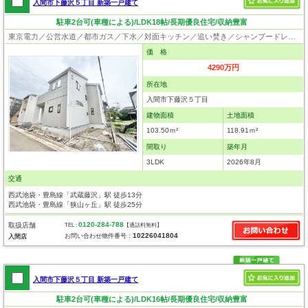
入間市下藤沢５丁目 新築一戸建て
駐車2台可(車種による)/LDK18帖/長期優良住宅/収納豊富
東京電力／公営水道／都市ガス／下水／対面キッチン／追い焚き／シャンプードレッサー／浴室換気乾燥機／ウォシュレット／システムキッチン／食器洗浄乾燥器／浄水器／床下収納／フローリング／クローゼット／住宅性能評価付き／制震構造／設計住宅性能評価付／建設住宅性能評価付／フラット35適合証明書／長期優良住宅
価 格
4290万円
所在地
入間市下藤沢５丁目
建物面積
土地面積
103.50ｍ²
118.91ｍ²
間取り
築年月
3LDK
2026年8月
交通
西武池袋・豊島線「武蔵藤沢」駅 徒歩13分
西武池袋・豊島線「狭山ヶ丘」駅 徒歩25分
0120-284-788
取扱店舗
TEL :
【通話料無料】
10226041804
お問い合わせ物件番号：
入間店
入間市下藤沢５丁目 新築一戸建て
駐車2台可(車種による)/LDK16帖/長期優良住宅/収納豊富