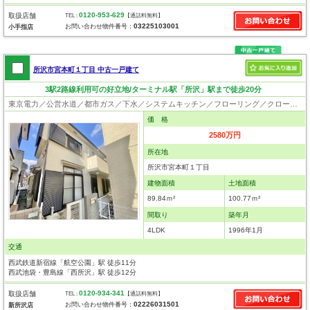
0120-953-629
取扱店舗
TEL :
【通話料無料】
03225103001
お問い合わせ物件番号：
小手指店
所沢市宮本町１丁目 中古一戸建て
3駅2路線利用可の好立地/ターミナル駅「所沢」駅まで徒歩20分
東京電力／公営水道／都市ガス／下水／システムキッチン／フローリング／クローゼット
価 格
2580万円
所在地
所沢市宮本町１丁目
建物面積
土地面積
89.84ｍ²
100.77ｍ²
間取り
築年月
4LDK
1996年1月
交通
西武鉄道新宿線「航空公園」駅 徒歩11分
西武池袋・豊島線「西所沢」駅 徒歩12分
0120-934-341
取扱店舗
TEL :
【通話料無料】
02226031501
お問い合わせ物件番号：
新所沢店