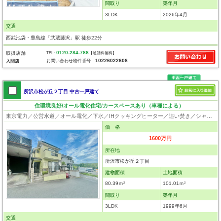
間取り
築年月
3LDK
2026年4月
交通
西武池袋・豊島線「武蔵藤沢」駅 徒歩22分
0120-284-788
取扱店舗
TEL :
【通話料無料】
10226022608
お問い合わせ物件番号：
入間店
所沢市松が丘２丁目 中古一戸建て
住環境良好/オール電化住宅/カースペースあり（車種による）
東京電力／公営水道／オール電化／下水／IHクッキングヒーター／追い焚き／シャンプードレッサー／浴室換気乾燥機／ウォシュレット／システムキッチン／フローリング／クローゼット／屋根裏収納
価 格
1600万円
所在地
所沢市松が丘２丁目
建物面積
土地面積
80.39ｍ²
101.01ｍ²
間取り
築年月
3LDK
1999年6月
交通