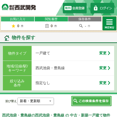
株式会社西武開発
お気に入り
閲覧履歴
保存条件
0
0
-
件
件
件
MENU
物件を探す
一戸建て
変更
物件タイプ
地域/沿線/駅/
西武池袋・豊島線
変更
キーワード
絞り込み
指定なし
変更
条件
並び替え
西武池袋・豊島線の西武池袋・豊島線 の 中古・新築一戸建て物件