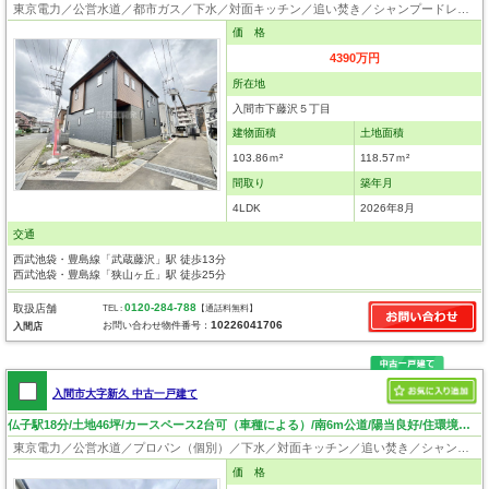
東京電力／公営水道／都市ガス／下水／対面キッチン／追い焚き／シャンプードレッサー／浴室換気乾燥機／ウォシュレット／システムキッチン／食器洗浄乾燥器／浄水器／床下収納／フローリング／クローゼット／住宅性能評価付き／制震構造／設計住宅性能評価付／建設住宅性能評価付／フラット35適合証明書／長期優良住宅
価 格
4390万円
所在地
入間市下藤沢５丁目
建物面積
土地面積
103.86ｍ²
118.57ｍ²
間取り
築年月
4LDK
2026年8月
交通
西武池袋・豊島線「武蔵藤沢」駅 徒歩13分
西武池袋・豊島線「狭山ヶ丘」駅 徒歩25分
0120-284-788
取扱店舗
TEL :
【通話料無料】
10226041706
お問い合わせ物件番号：
入間店
入間市大字新久 中古一戸建て
仏子駅18分/土地46坪/カースペース2台可（車種による）/南6m公道/陽当良好/住環境良好
東京電力／公営水道／プロパン（個別）／下水／対面キッチン／追い焚き／シャンプードレッサー／浴室換気乾燥機／ウォシュレット／システムキッチン／浄水器／フローリング／クローゼット
価 格