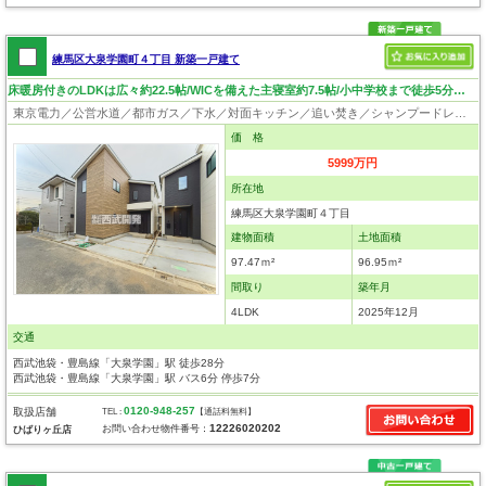
練馬区大泉学園町４丁目 新築一戸建て
床暖房付きのLDKは広々約22.5帖/WICを備えた主寝室約7.5帖/小中学校まで徒歩5分以内/ワイドバルコニー
東京電力／公営水道／都市ガス／下水／対面キッチン／追い焚き／シャンプードレッサー／浴室換気乾燥機／ウォシュレット／システムキッチン／食器洗浄乾燥器／浄水器／床下収納／ウォークインクローゼット／フローリング／クローゼット／バリアフリー／太陽光発電システム／フラット35適合証明書
価 格
5999万円
所在地
練馬区大泉学園町４丁目
建物面積
土地面積
97.47ｍ²
96.95ｍ²
間取り
築年月
4LDK
2025年12月
交通
西武池袋・豊島線「大泉学園」駅 徒歩28分
西武池袋・豊島線「大泉学園」駅 バス6分 停歩7分
0120-948-257
取扱店舗
TEL :
【通話料無料】
12226020202
お問い合わせ物件番号：
ひばりヶ丘店