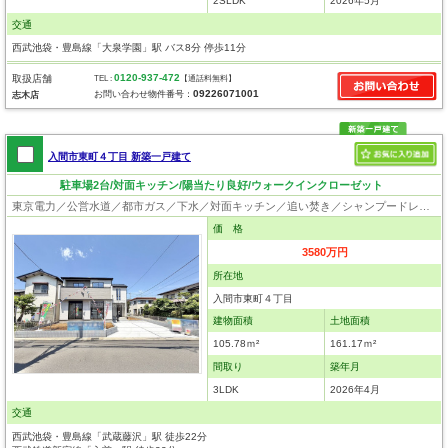
2SLDK
2026年5月
交通
西武池袋・豊島線「大泉学園」駅 バス8分 停歩11分
0120-937-472
取扱店舗
TEL :
【通話料無料】
09226071001
お問い合わせ物件番号：
志木店
入間市東町４丁目 新築一戸建て
駐車場2台/対面キッチン/陽当たり良好/ウォークインクローゼット
東京電力／公営水道／都市ガス／下水／対面キッチン／追い焚き／シャンプードレッサー／浴室換気乾燥機／ウォシュレット／システムキッチン／浄水器／床下収納／ウォークインクローゼット／フローリング／クローゼット／設計住宅性能評価付／建設住宅性能評価付／フラット35適合証明書／長期優良住宅
価 格
3580万円
所在地
入間市東町４丁目
建物面積
土地面積
105.78ｍ²
161.17ｍ²
間取り
築年月
3LDK
2026年4月
交通
西武池袋・豊島線「武蔵藤沢」駅 徒歩22分