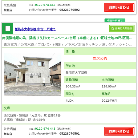
0120-974-443
取扱店舗
TEL :
【通話料無料】
05226070502
お問い合わせ物件番号：
飯能店
飯能市大字双柳 中古一戸建て
南側隣地畑の為、陽当り良好/カースペース2台可（車種による）/正味土地39坪/区画整理地内
東京電力／公営水道／プロパン（個別）／下水／対面キッチン／追い焚き／シャンプードレッサー／ウォシュレット／システムキッチン／フローリング／クローゼット／バリアフリー
価 格
2100万円
所在地
飯能市大字双柳
建物面積
土地面積
104.33ｍ²
129.00ｍ²
間取り
築年月
4LDK
2012年6月
交通
西武池袋・豊島線「元加治」駅 徒歩17分
八高線「東飯能」駅 徒歩25分
0120-974-443
取扱店舗
TEL :
【通話料無料】
05226070501
お問い合わせ物件番号：
飯能店