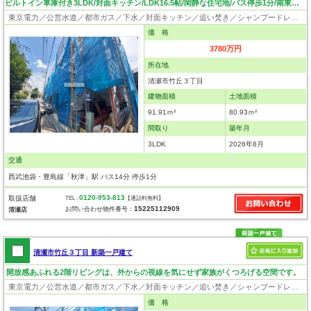
ビルトイン車庫付き3LDK/対面キッチン/LDK16.5帖/閑静な住宅地/バス停歩1分/南東バルコニー
東京電力／公営水道／都市ガス／下水／対面キッチン／追い焚き／シャンプードレッサー／浴室換気乾燥機／ウォシュレット／システムキッチン／浄水器／床下収納／ウォークインクローゼット／フローリング／クローゼット／住宅性能評価付き／耐震構造／設計住宅性能評価付／建設住宅性能評価付／フラット35適合証明書
価 格
3780万円
所在地
清瀬市竹丘３丁目
建物面積
土地面積
91.91ｍ²
80.93ｍ²
間取り
築年月
3LDK
2026年8月
交通
西武池袋・豊島線「秋津」駅 バス14分 停歩1分
0120-953-813
取扱店舗
TEL :
【通話料無料】
15225112909
お問い合わせ物件番号：
清瀬店
清瀬市竹丘３丁目 新築一戸建て
開放感あふれる2階リビングは、外からの視線を気にせず家族がくつろげる空間です。
東京電力／公営水道／都市ガス／下水／対面キッチン／追い焚き／シャンプードレッサー／浴室換気乾燥機／ウォシュレット／システムキッチン／浄水器／ウォークインクローゼット／フローリング／クローゼット／住宅性能評価付き／耐震構造／設計住宅性能評価付／建設住宅性能評価付／フラット35適合証明書
価 格