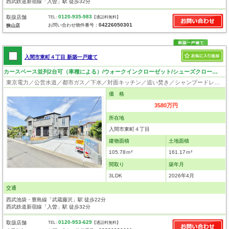
西武鉄道新宿線「入曽」駅 徒歩32分
0120-935-983
取扱店舗
TEL :
【通話料無料】
04226050301
お問い合わせ物件番号：
狭山店
入間市東町４丁目 新築一戸建て
カースペース並列2台可（車種による）/ウォークインクローゼット/シューズクローク/敷地48.75坪
東京電力／公営水道／都市ガス／下水／対面キッチン／追い焚き／シャンプードレッサー／浴室換気乾燥機／ウォシュレット／システムキッチン／浄水器／ウォークインクローゼット／フローリング／クローゼット／バリアフリー／住宅性能評価付き／設計住宅性能評価付／建設住宅性能評価付／フラット35適合証明書／長期優良住宅
価 格
3580万円
所在地
入間市東町４丁目
建物面積
土地面積
105.78ｍ²
161.17ｍ²
間取り
築年月
3LDK
2026年4月
交通
西武池袋・豊島線「武蔵藤沢」駅 徒歩22分
西武鉄道新宿線「入曽」駅 徒歩32分
0120-953-629
取扱店舗
TEL :
【通話料無料】