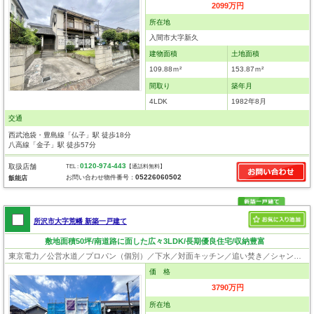
2099万円
所在地
入間市大字新久
建物面積
土地面積
109.88ｍ²
153.87ｍ²
間取り
築年月
4LDK
1982年8月
交通
西武池袋・豊島線「仏子」駅 徒歩18分
八高線「金子」駅 徒歩57分
0120-974-443
取扱店舗
TEL :
【通話料無料】
05226060502
お問い合わせ物件番号：
飯能店
所沢市大字荒幡 新築一戸建て
敷地面積50坪/南道路に面した広々3LDK/長期優良住宅/収納豊富
東京電力／公営水道／プロパン（個別）／下水／対面キッチン／追い焚き／シャンプードレッサー／浴室換気乾燥機／ウォシュレット／システムキッチン／浄水器／ウォークインクローゼット／フローリング／クローゼット／バリアフリー／住宅性能評価付き／設計住宅性能評価付／建設住宅性能評価付／フラット35適合証明書／長期優良住宅
価 格
3790万円
所在地