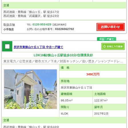
交通
西武池袋・豊島線「狭山ヶ丘」駅 徒歩17分
西武池袋・豊島線「武蔵藤沢」駅 徒歩23分
0120-953-629
取扱店舗
TEL :
【通話料無料】
03226062702
お問い合わせ物件番号：
小手指店
所沢市東狭山ケ丘１丁目 中古一戸建て
LDK16帖/狭山ヶ丘駅徒歩10分/住環境良好
東京電力／公営水道／都市ガス／下水／対面キッチン／追い焚き／シャンプードレッサー／浴室換気乾燥機／ウォシュレット／システムキッチン／浄水器／床下収納／フローリング／クローゼット
価 格
3490万円
所在地
所沢市東狭山ケ丘１丁目
建物面積
土地面積
96.05ｍ²
122.97ｍ²
間取り
築年月
4LDK
2017年2月
交通
西武池袋・豊島線「狭山ヶ丘」駅 徒歩10分