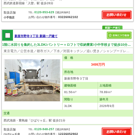
西武鉄道新宿線「入曽」駅 徒歩28分
0120-953-629
取扱店舗
TEL :
【通話料無料】
03226062102
お問い合わせ物件番号：
小手指店
新座市野寺３丁目 新築一戸建て
1階に水回りを集約した3LDK/パントリー＋ロフトで収納豊富/小中学校まで徒歩10分以内/リビングイン階段
東京電力／公営水道／都市ガス／下水／対面キッチン／追い焚き／シャンプードレッサー／浴室換気乾燥機／ウォシュレット／システムキッチン／浄水器／床下収納／ロフト／フローリング／クローゼット／バリアフリー
価 格
3499万円
所在地
新座市野寺３丁目
建物面積
土地面積
81.56ｍ²
78.89ｍ²
間取り
築年月
3LDK
2026年9月
交通
西武池袋・豊島線「ひばりヶ丘」駅 徒歩21分
0120-948-257
取扱店舗
TEL :
【通話料無料】
12226052902
お問い合わせ物件番号：
ひばりヶ丘店