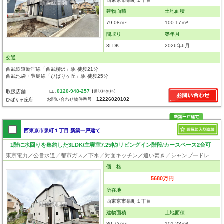
西東京市泉町１丁目
建物面積
土地面積
79.08ｍ²
100.17ｍ²
間取り
築年月
3LDK
2026年6月
交通
西武鉄道新宿線「西武柳沢」駅 徒歩21分
西武池袋・豊島線「ひばりヶ丘」駅 徒歩25分
0120-948-257
取扱店舗
TEL :
【通話料無料】
12226020102
お問い合わせ物件番号：
ひばりヶ丘店
西東京市泉町１丁目 新築一戸建て
1階に水回りを集約した3LDK/主寝室7.25帖/リビングイン階段/カースペース2台可
東京電力／公営水道／都市ガス／下水／対面キッチン／追い焚き／シャンプードレッサー／浴室換気乾燥機／ウォシュレット／システムキッチン／食器洗浄乾燥器／浄水器／床下収納／ウォークインクローゼット／フローリング／クローゼット／バリアフリー／太陽光発電システム／フラット35適合証明書
価 格
5680万円
所在地
西東京市泉町１丁目
建物面積
土地面積
80.72ｍ²
101.23ｍ²