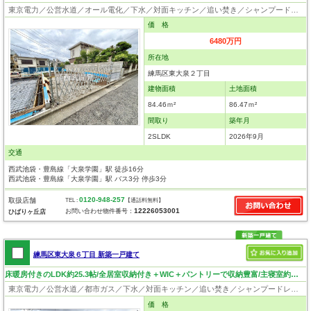
東京電力／公営水道／オール電化／下水／対面キッチン／追い焚き／シャンプードレッサー／浴室換気乾燥機／ウォシュレット／システムキッチン／浄水器／床下収納／ウォークインクローゼット／フローリング／クローゼット／バリアフリー／フラット35適合証明書
価 格
6480万円
所在地
練馬区東大泉２丁目
建物面積
土地面積
84.46ｍ²
86.47ｍ²
間取り
築年月
2SLDK
2026年9月
交通
西武池袋・豊島線「大泉学園」駅 徒歩16分
西武池袋・豊島線「大泉学園」駅 バス3分 停歩3分
0120-948-257
取扱店舗
TEL :
【通話料無料】
12226053001
お問い合わせ物件番号：
ひばりヶ丘店
練馬区東大泉６丁目 新築一戸建て
床暖房付きのLDK約25.3帖/全居室収納付き＋WIC＋パントリーで収納豊富/主寝室約9.5帖/ワイドバルコニー
東京電力／公営水道／都市ガス／下水／対面キッチン／追い焚き／シャンプードレッサー／浴室換気乾燥機／ウォシュレット／システムキッチン／食器洗浄乾燥器／浄水器／床下収納／ウォークインクローゼット／フローリング／床暖房／クローゼット／バリアフリー／フラット35適合証明書
価 格