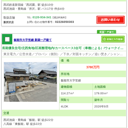
西武鉄道新宿線「西武園」駅 徒歩10分
西武池袋・豊島線「所沢」駅 バス17分 停歩4分
0120-934-341
取扱店舗
TEL :
【通話料無料】
02226050303
お問い合わせ物件番号：
新所沢店
飯能市大字笠縫 新築一戸建て
長期優良住宅/北西角地/区画整理地内/カースペース3台可（車種による）/ウォークインクローゼット付
東京電力／公営水道／プロパン（個別）／下水／対面キッチン／追い焚き／シャンプードレッサー／浴室換気乾燥機／ウォシュレット／システムキッチン／浄水器／床下収納／ウォークインクローゼット／フローリング／クローゼット／バリアフリー／住宅性能評価付き／設計住宅性能評価付／建設住宅性能評価付／フラット35適合証明書／長期優良住宅
価 格
3780万円
所在地
飯能市大字笠縫
建物面積
土地面積
114.27ｍ²
179.00ｍ²
間取り
築年月
4LDK
2026年9月
交通
西武池袋・豊島線「飯能」駅 徒歩22分
八高線「東飯能」駅 徒歩22分