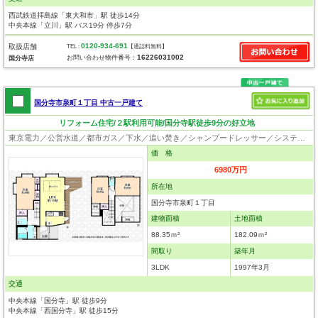
西武鉄道拝島線「東大和市」駅 徒歩14分
中央本線「立川」駅 バス19分 停歩7分
0120-934-691
取扱店舗
TEL :
【通話料無料】
16226031002
お問い合わせ物件番号：
国分寺店
国分寺市泉町１丁目 中古一戸建て
リフォーム住宅/２駅利用可能/国分寺駅徒歩9分の好立地
東京電力／公営水道／都市ガス／下水／追い焚き／シャンプードレッサー／システムキッチン／出窓
価 格
6980万円
所在地
国分寺市泉町１丁目
建物面積
土地面積
88.35ｍ²
182.09ｍ²
間取り
築年月
3LDK
1997年3月
交通
中央本線「国分寺」駅 徒歩9分
中央本線「西国分寺」駅 徒歩15分