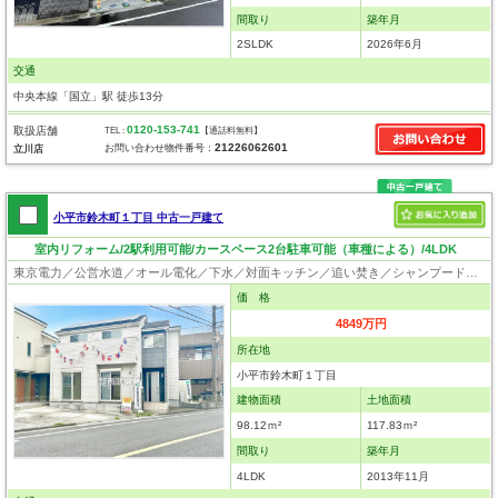
間取り
築年月
2SLDK
2026年6月
交通
中央本線「国立」駅 徒歩13分
0120-153-741
取扱店舗
TEL :
【通話料無料】
21226062601
お問い合わせ物件番号：
立川店
小平市鈴木町１丁目 中古一戸建て
室内リフォーム/2駅利用可能/カースペース2台駐車可能（車種による）/4LDK
東京電力／公営水道／オール電化／下水／対面キッチン／追い焚き／シャンプードレッサー／浴室換気乾燥機／ウォシュレット／システムキッチン／浄水器／床下収納／フローリング／クローゼット
価 格
4849万円
所在地
小平市鈴木町１丁目
建物面積
土地面積
98.12ｍ²
117.83ｍ²
間取り
築年月
4LDK
2013年11月