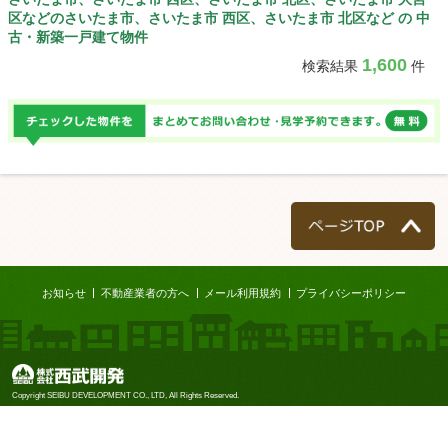
深谷市、上尾市、草加市、越谷
区などのさいたま市、さいたま市 西区、さいたま市 北区など の 中
市、蕨市、戸田市、入間市、朝霞
古・新築一戸建て物件
市、志木市、和光市、新座市、桶
1,600
検索結果
件
川市、久喜市、北本市、八潮市、
富士見市、三郷市、蓮田市、坂戸
市、幸手市、鶴ヶ島市、日高市、
吉川市、ふじみ野市、白岡市、北
足立郡、北足立郡 伊奈町、入間
郡、入間郡 三芳町、入間郡 毛呂山
町、入間郡 越生町、比企郡、比企
郡 滑川町、比企郡 嵐山町、比企郡
小川町、比企郡 川島町、比企郡 吉
ページTOP
見町、比企郡 鳩山町、比企郡 とき
がわ町、秩父郡、秩父郡 横瀬町、
お知らせ
不動産業者の方へ
メール利用規約
プライバシーポリシー
秩父郡 皆野町、秩父郡 長瀞町、秩
父郡 小鹿野町、秩父郡 東秩父村、
児玉郡、児玉郡 美里町、児玉郡 神
川町、児玉郡 上里町、大里郡、大
里郡 寄居町、南埼玉郡、南埼玉郡
株式会社西武開発
Copyright SEIBU DEVELOPMENT CO., LTD, All Rights Reserved.
宮代町、北葛飾郡、北葛飾郡 杉戸
町、北葛飾郡 松伏町