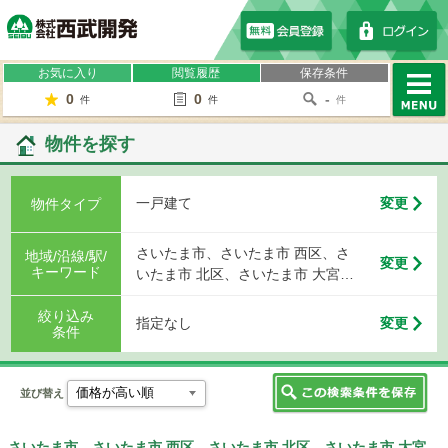
株式会社西武開発
お気に入り
閲覧履歴
保存条件
0
0
-
件
件
件
MENU
物件を探す
一戸建て
変更
物件タイプ
さいたま市、さいたま市 西区、さ
地域/沿線/駅/
変更
キーワード
いたま市 北区、さいたま市 大宮
区、さいたま市 見沼区、さいたま
絞り込み
市 中央区、さいたま市 桜区、さい
指定なし
変更
条件
たま市 浦和区、さいたま市 南区、
さいたま市 緑区、さいたま市 岩槻
区、川越市、熊谷市、川口市、行
並び替え
田市、秩父市、所沢市、飯能市、
加須市、本庄市、東松山市、春日
部市、狭山市、羽生市、鴻巣市、
さいたま市、さいたま市 西区、さいたま市 北区、さいたま市 大宮