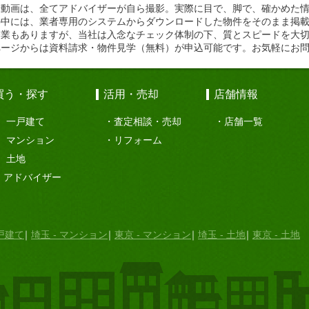
や動画は、全てアドバイザーが自ら撮影。実際に目で、脚で、確かめた
の中には、業者専用のシステムからダウンロードした物件をそのまま掲
企業もありますが、当社は入念なチェック体制の下、質とスピードを大
ページからは資料請求・物件見学（無料）が申込可能です。お気軽にお
買う・探す
活用・売却
店舗情報
一戸建て
査定相談・売却
店舗一覧
マンション
リフォーム
土地
アドバイザー
一戸建て
埼玉 - マンション
東京 - マンション
埼玉 - 土地
東京 - 土地