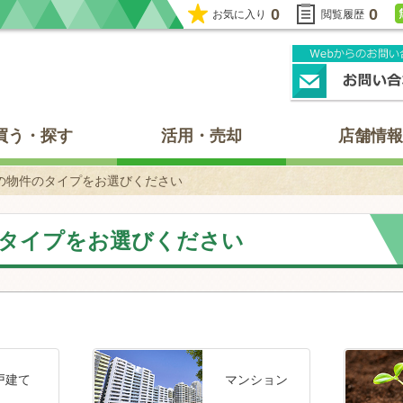
0
0
お気に入り
閲覧履歴
買う・探す
活用・売却
店舗情報
の物件のタイプをお選びください
タイプをお選びください
戸建て
マンション