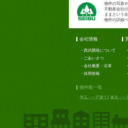
物件の写真
不動産会社
ままという
物件の詳細
会社情報
西武開発について
ごあいさつ
会社概要・沿革
採用情報
物件数一覧
埼玉 - 一戸建て
東京 - 