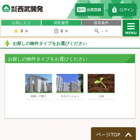
株式会社西武開発
お気に入り
閲覧履歴
保存条件
0
0
-
件
件
件
MENU
お探しの物件タイプをお選びください
お探しの物件タイプをお選びください
一戸建て
マンション
土地