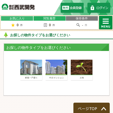
株式会社西武開発
お気に入り
閲覧履歴
保存条件
0
0
-
件
件
件
MENU
お探しの物件タイプをお選びください
お探しの物件タイプをお選びください
一戸建て
マンション
土地