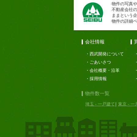
物件の写真
不動産会社
ままという
物件の詳細
会社情報
西武開発について
ごあいさつ
会社概要・沿革
採用情報
物件数一覧
埼玉 - 一戸建て
東京 - 