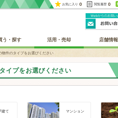
0
0
お気に入り
閲覧履歴
買う・探す
活用・売却
店舗情報
の物件のタイプをお選びください
タイプをお選びください
戸建て
マンション