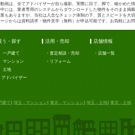
や動画は、全てアドバイザーが自ら撮影。実際に目で、脚で、確かめた
の中には、業者専用のシステムからダウンロードした物件をそのまま掲
企業もありますが、当社は入念なチェック体制の下、質とスピードを大
ページからは資料請求・物件見学（無料）が申込可能です。お気軽にお
買う・探す
活用・売却
店舗情報
一戸建て
査定相談・売却
店舗一覧
マンション
リフォーム
土地
アドバイザー
一戸建て
埼玉 - マンション
東京 - マンション
埼玉 - 土地
東京 - 土地