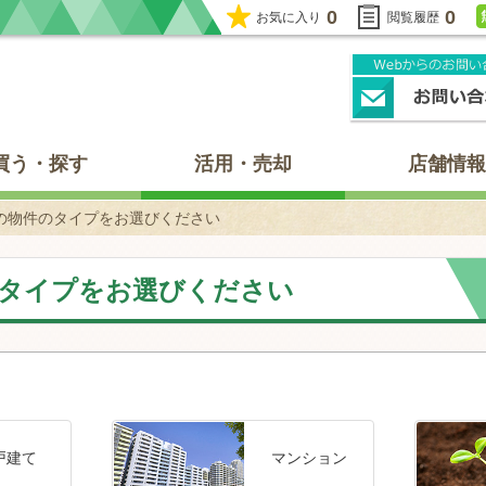
0
0
お気に入り
閲覧履歴
買う・探す
活用・売却
店舗情報
の物件のタイプをお選びください
タイプをお選びください
戸建て
マンション