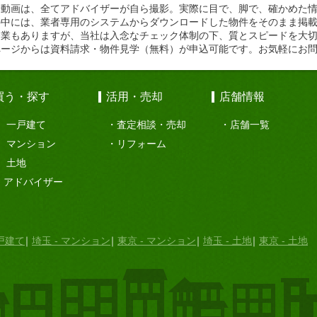
や動画は、全てアドバイザーが自ら撮影。実際に目で、脚で、確かめた
の中には、業者専用のシステムからダウンロードした物件をそのまま掲
企業もありますが、当社は入念なチェック体制の下、質とスピードを大
ページからは資料請求・物件見学（無料）が申込可能です。お気軽にお
買う・探す
活用・売却
店舗情報
一戸建て
査定相談・売却
店舗一覧
マンション
リフォーム
土地
アドバイザー
一戸建て
埼玉 - マンション
東京 - マンション
埼玉 - 土地
東京 - 土地