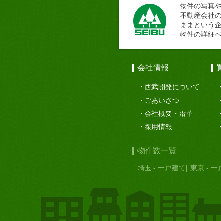
物件の写真
不動産会社
ままという
物件の詳細
会社情報
西武開発について
ごあいさつ
会社概要・沿革
採用情報
物件数一覧
埼玉 - 一戸建て
東京 - 