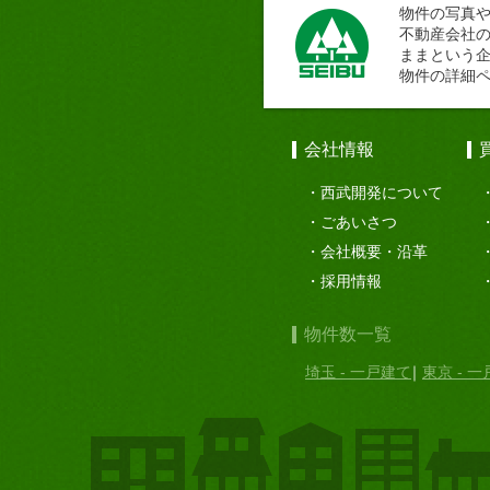
物件の写真
不動産会社
ままという
物件の詳細
会社情報
西武開発について
ごあいさつ
会社概要・沿革
採用情報
物件数一覧
埼玉 - 一戸建て
東京 - 