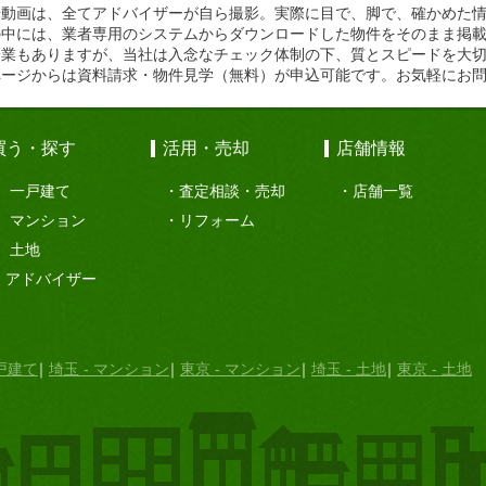
や動画は、全てアドバイザーが自ら撮影。実際に目で、脚で、確かめた
の中には、業者専用のシステムからダウンロードした物件をそのまま掲
企業もありますが、当社は入念なチェック体制の下、質とスピードを大
ページからは資料請求・物件見学（無料）が申込可能です。お気軽にお
買う・探す
活用・売却
店舗情報
一戸建て
査定相談・売却
店舗一覧
マンション
リフォーム
土地
アドバイザー
一戸建て
埼玉 - マンション
東京 - マンション
埼玉 - 土地
東京 - 土地