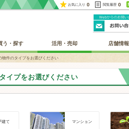
0
0
お気に入り
閲覧履歴
買う・探す
活用・売却
店舗情報
の物件のタイプをお選びください
タイプをお選びください
戸建て
マンション