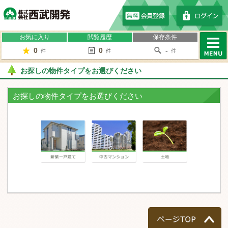
株式会社西武開発
お気に入り
閲覧履歴
保存条件
0
0
-
件
件
件
MENU
お探しの物件タイプをお選びください
お探しの物件タイプをお選びください
一戸建て
マンション
土地