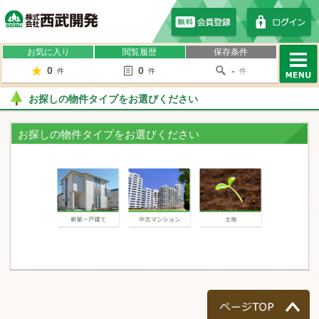
株式会社西武開発
お気に入り
閲覧履歴
保存条件
0
0
-
件
件
件
MENU
お探しの物件タイプをお選びください
お探しの物件タイプをお選びください
一戸建て
マンション
土地