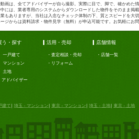
や動画は、全てアドバイザーが自ら撮影。実際に目で、脚で、確かめた
の中には、業者専用のシステムからダウンロードした物件をそのまま掲
企業もありますが、当社は入念なチェック体制の下、質とスピードを大
ページからは資料請求・物件見学（無料）が申込可能です。お気軽にお
買う・探す
活用・売却
店舗情報
一戸建て
査定相談・売却
店舗一覧
マンション
リフォーム
土地
アドバイザー
一戸建て
埼玉 - マンション
東京 - マンション
埼玉 - 土地
東京 - 土地