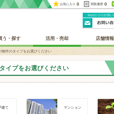
0
0
お気に入り
閲覧履歴
買う・探す
活用・売却
店舗情報
の物件のタイプをお選びください
タイプをお選びください
戸建て
マンション