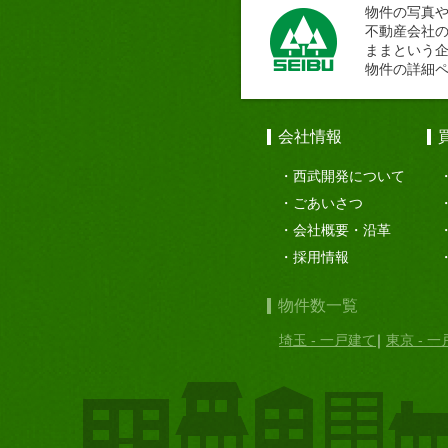
物件の写真
不動産会社
ままという
物件の詳細
会社情報
西武開発について
ごあいさつ
会社概要・沿革
採用情報
物件数一覧
埼玉 - 一戸建て
東京 - 