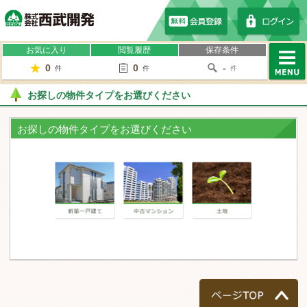
株式会社西武開発
お気に入り
閲覧履歴
保存条件
0
0
-
件
件
件
MENU
お探しの物件タイプをお選びください
お探しの物件タイプをお選びください
一戸建て
マンション
土地