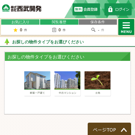
株式会社西武開発
お気に入り
閲覧履歴
保存条件
0
0
-
件
件
件
MENU
お探しの物件タイプをお選びください
お探しの物件タイプをお選びください
一戸建て
マンション
土地